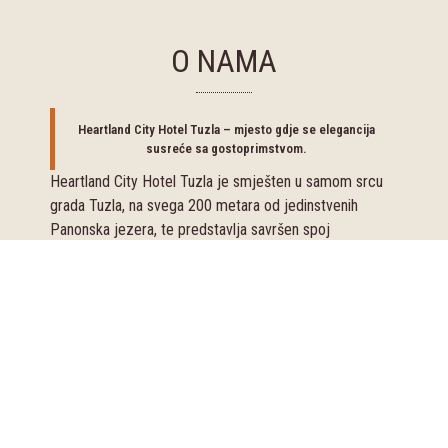
O NAMA
VAŠ KOMFOR JE
NAŠ PRIORITET
Heartland City Hotel Tuzla – mjesto gdje se elegancija
susreće sa gostoprimstvom.
Čistoća, udobnost i
Heartland City Hotel Tuzla je smješten u samom srcu
profesionalna usluga
grada Tuzla, na svega 200 metara od jedinstvenih
Panonska jezera, te predstavlja savršen spoj
elegancije, udobnosti i vrhunske lokacije.
Hotel je dizajniran da pruži moderan, luksuzan i
funkcionalan ambijent za goste koji žele više od
običnog boravka. Prostrane i pažljivo uređene
dvokrevetne i trokrevetne sobe, kao i sobe s bračnim
krevetom, opremljene su kvalitetnim namještajem,
modernim kupatilima, klima-uređajem, LCD televizorima
i brzim besplatnim Wi-Fi internetom.